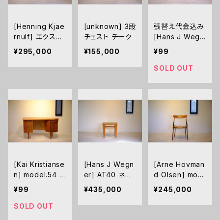
[Henning Kjae
[unknown] 3段
張替え代金込み
rnulf] エクステ
チェスト チーク
[Hans J Wegn
ンション付ダイニ
er] GE6（GE25
¥295,000
¥155,000
¥99
ングテーブル チ
8）デイベッド ソ
ーク
ファ チーク 丸脚
SOLD OUT
モデル
[Kai Kristianse
[Hans J Wegn
[Arne Hovman
n] model.54 キ
er] AT40 ネス
d Olsen] mod
ドニーデスク チ
トテーブル オー
el.17 ダイニング
¥99
¥435,000
¥245,000
ーク
ク 無垢
チェア
SOLD OUT