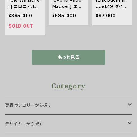
r] コロニアルチ
Madsen] エク
odel.49 ダイニ
ェア PJ149/OW
ステンション付ラ
ングチェア
¥395,000
¥685,000
¥97,000
149
ウンドダイニング
テーブル チーク
SOLD OUT
もっと見る
Category
商品カテゴリーから探す
チェア・スツール
デザイナーから探す