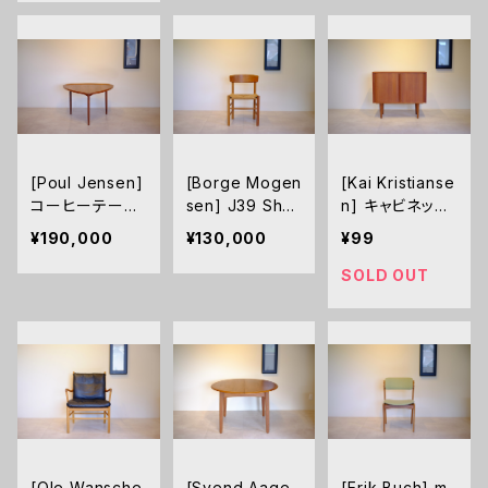
[Poul Jensen]
[Borge Mogen
[Kai Kristianse
コーヒーテーブ
sen] J39 Shak
n] キャビネット
ル チーク
er Chair（シェー
蛇腹扉 チーク
¥190,000
¥130,000
¥99
カー・チェア）
SOLD OUT
[Ole Wansche
[Svend Aage
[Erik Buch] m