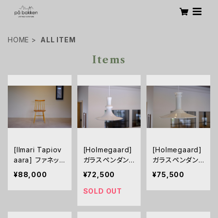
HOME
ALL ITEM
Items
[Ilmari Tapiov
[Holmegaard]
[Holmegaard]
aara] ファネット
ガラスペンダント
ガラスペンダント
チェア 6S ナチ
ライト Etude1
ライト Mythos
¥88,000
¥72,500
¥75,500
ュラル
XL size
SOLD OUT