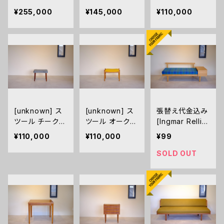
ーク（張替え済
（張替え済み）
（張替え済み）
¥255,000
¥145,000
¥110,000
み）
[unknown] ス
[unknown] ス
張替え代金込み
ツール チーク
ツール オーク
[Ingmar Rellin
（張替え済み）
（張替え済み）
g] Svane デイ
¥110,000
¥110,000
¥99
ベッド ソファ オ
ーク
SOLD OUT