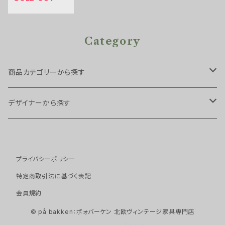
Category
商品カテゴリーから探す
チェア・スツール
デザイナーから探す
スツール
ソファ
Arne Hovmand Olsen
プライバシーポリシー
ダイニングチェア
１シーター
テーブル・デスク
Arne Vodder
特定商取引法に基づく表記
アームチェア
２シーター
サイドテーブル
会員規約
キャビネット・ストレージ
Borge Mogensen
© på bakken：ポォバーケン 北欧ヴィンテージ家具専門店
イージーチェア
３シーター
ネストテーブル
キャビネット
ベッド
Erik Buch