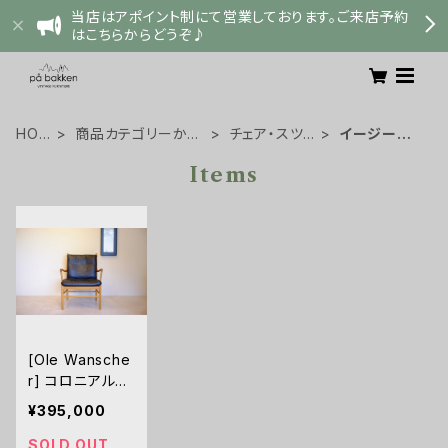
当店はアポイント制にて営業しております。ご来店予約
はこちらからどうぞ♪
HOM
商品カテゴリーから
チェア・スツ
イージーチェ
E
探す
ール
ア
Items
[Ole Wansche
r] コロニアルチ
ェア PJ149/OW
¥395,000
149
SOLD OUT