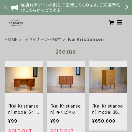
当店はアポイント制にて営業しております。ご来店予約
はこちらからどうぞ♪
HOME
デザイナーから探す
Kai Kristiansen
Items
[Kai Kristianse
[Kai Kristianse
[Kai Kristianse
n] model.54 キ
n] キャビネット
n] model.385
ドニーデスク チ
蛇腹扉 チーク
6段チェスト オ
¥99
¥99
¥650,000
ーク
ーク
SOLD OUT
SOLD OUT