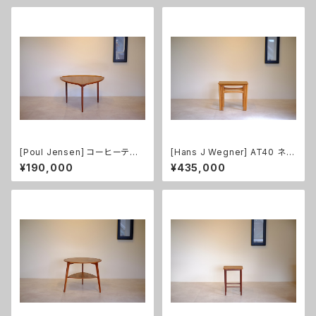
[Poul Jensen] コーヒーテー
[Hans J Wegner] AT40 ネス
ブル チーク
トテーブル オーク 無垢
¥190,000
¥435,000