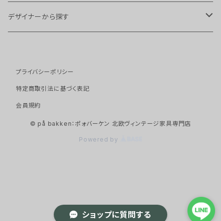
チェア・スツール
デザイナーから探す
スツール
ソファ
Arne Hovmand Olsen
プライバシーポリシー
ダイニングチェア
１シーター
テーブル・デスク
Arne Vodder
特定商取引法に基づく表記
アームチェア
２シーター
サイドテーブル
会員規約
キャビネット・ストレージ
Borge Mogensen
© på bakken：ポォバーケン 北欧ヴィンテージ家具専門店
イージーチェア
３シーター
ネストテーブル
キャビネット
ベッド
Erik Buch
Powered by
デイベッド
ダイニングテーブル
シェルフ
その他家具
Erling Torvits
デスク
チェスト
コートハンガー
照明
Hans J Wegner
ショップに質問する
ビューロー