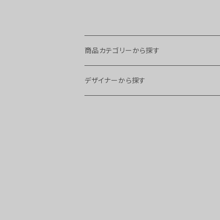
商品カテゴリーから探す
チェア・スツール
デザイナーから探す
スツール
ソファ
Arne Hovmand Olsen
ダイニングチェア
１シーター
テーブル・デスク
Arne Vodder
アームチェア
２シーター
サイドテーブル
キャビネット・ストレージ
Borge Mogensen
イージーチェア
３シーター
ネストテーブル
キャビネット
ベッド
Erik Buch