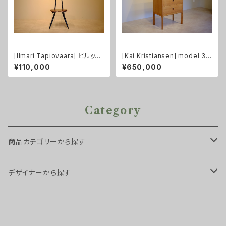
[Ilmari Tapiovaara] ピルッカ
[Kai Kristiansen] model.38
チェア Laukaan Puu
5 6段チェスト オーク
¥110,000
¥650,000
Category
商品カテゴリーから探す
チェア・スツール
デザイナーから探す
スツール
ソファ
Arne Hovmand Olsen