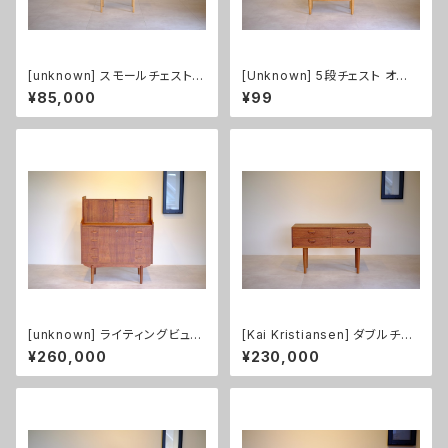
[unknown] スモールチェスト
[Unknown] 5段チェスト オー
オーク
ク
¥85,000
¥99
[unknown] ライティングビュー
[Kai Kristiansen] ダブルチェ
ロー チーク
スト チーク
¥260,000
¥230,000