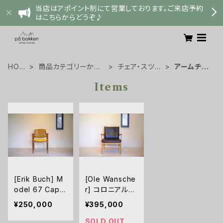
当店はアポイント制にて営業しております。ご来店予約
はこちらからどうぞ♪
HOM
商品カテゴリーから
チェア・スツー
アームチェ
E
探す
ル
ア
Items
[Erik Buch] M
[Ole Wansche
odel 67 Capta
r] コロニアルチ
in's Chair アー
ェア PJ149/OW
¥250,000
¥395,000
ムチェア（張替え
149
済み）
SOLD OUT