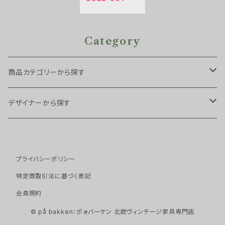
Category
商品カテゴリーから探す
チェア・スツール
デザイナーから探す
スツール
ソファ
Arne Hovmand Olsen
プライバシーポリシー
ダイニングチェア
１シーター
テーブル・デスク
Arne Vodder
特定商取引法に基づく表記
アームチェア
２シーター
サイドテーブル
会員規約
キャビネット・ストレージ
Borge Mogensen
© på bakken：ポォバーケン 北欧ヴィンテージ家具専門店
イージーチェア
３シーター
ネストテーブル
キャビネット
ベッド
Erik Buch