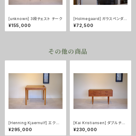
[unknown] 3段チェスト チーク
[Holmegaard] ガラスペンダン
トライト Etude1
¥155,000
¥72,500
その他の商品
[Henning Kjaernulf] エクス
[Kai Kristiansen] ダブルチェ
テンション付ダイニングテーブル
スト チーク
¥295,000
¥230,000
チーク