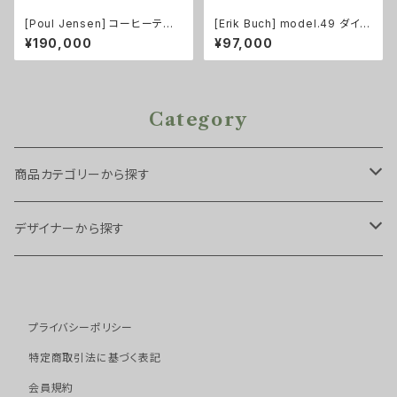
[Poul Jensen] コーヒーテー
[Erik Buch] model.49 ダイニ
ブル チーク
ングチェア
¥190,000
¥97,000
Category
商品カテゴリーから探す
チェア・スツール
デザイナーから探す
スツール
ソファ
Arne Hovmand Olsen
プライバシーポリシー
ダイニングチェア
１シーター
テーブル・デスク
Arne Vodder
特定商取引法に基づく表記
アームチェア
２シーター
サイドテーブル
会員規約
キャビネット・ストレージ
Borge Mogensen