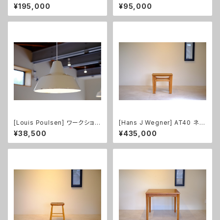
ーヒーテーブル 大 チーク
チーク
¥195,000
¥95,000
[Louis Poulsen] ワークショッ
[Hans J Wegner] AT40 ネス
プランプ ホワイト
トテーブル オーク 無垢
¥38,500
¥435,000