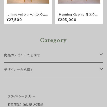
[unknown] スツール（スウェー
[Henning Kjaernulf] エクス
デン製）
テンション付ダイニングテーブル
¥27,500
¥295,000
チーク
Category
商品カテゴリーから探す
チェア・スツール
デザイナーから探す
スツール
ソファ
Arne Hovmand Olsen
プライバシーポリシー
ダイニングチェア
１シーター
テーブル・デスク
Arne Vodder
特定商取引法に基づく表記