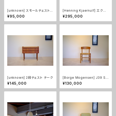
[unknown] スモールチェスト
[Henning Kjaernulf] エクス
チーク
テンション付ダイニングテーブル
¥95,000
¥295,000
チーク
[unknown] 2段チェスト チーク
[Borge Mogensen] J39 Sh
aker Chair（シェーカー・チェ
¥145,000
¥130,000
ア）