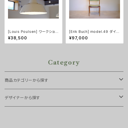
[Louis Poulsen] ワークショッ
[Erik Buch] model.49 ダイニ
プランプ ホワイト
ングチェア
¥38,500
¥97,000
Category
商品カテゴリーから探す
チェア・スツール
デザイナーから探す
スツール
ソファ
Arne Hovmand Olsen