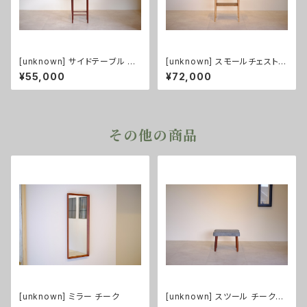
[unknown] サイドテーブル チ
[unknown] スモールチェスト
ーク
チーク/ビーチ
¥55,000
¥72,000
その他の商品
[unknown] ミラー チーク
[unknown] スツール チーク
（張替え済み）