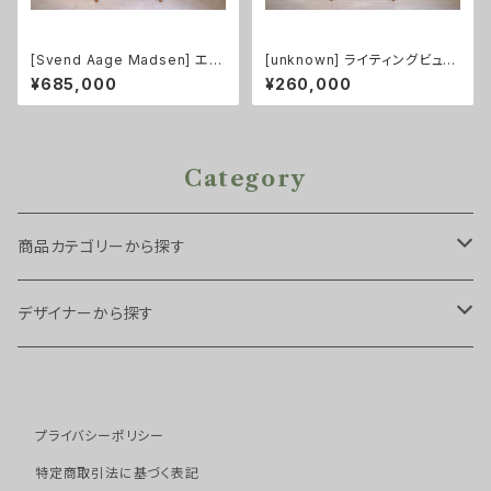
[Svend Aage Madsen] エク
[unknown] ライティングビュー
ステンション付ラウンドダイニン
ロー チーク
¥685,000
¥260,000
グテーブル チーク
Category
商品カテゴリーから探す
チェア・スツール
デザイナーから探す
スツール
ソファ
Arne Hovmand Olsen
プライバシーポリシー
ダイニングチェア
１シーター
テーブル・デスク
Arne Vodder
特定商取引法に基づく表記