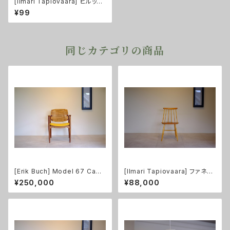
[Ilmari Tapiovaara] ピルッカ
チェア Asko
¥99
同じカテゴリの商品
[Erik Buch] Model 67 Capt
[Ilmari Tapiovaara] ファネッ
ain's Chair アームチェア（張替
トチェア 6S ナチュラル
¥250,000
¥88,000
え済み）