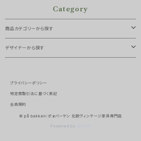
Category
商品カテゴリーから探す
チェア・スツール
デザイナーから探す
スツール
ソファ
Arne Hovmand Olsen
プライバシーポリシー
ダイニングチェア
１シーター
テーブル・デスク
Arne Vodder
特定商取引法に基づく表記
アームチェア
２シーター
サイドテーブル
会員規約
キャビネット・ストレージ
Borge Mogensen
© på bakken：ポォバーケン 北欧ヴィンテージ家具専門店
イージーチェア
３シーター
ネストテーブル
キャビネット
ベッド
Erik Buch
Powered by
デイベッド
ダイニングテーブル