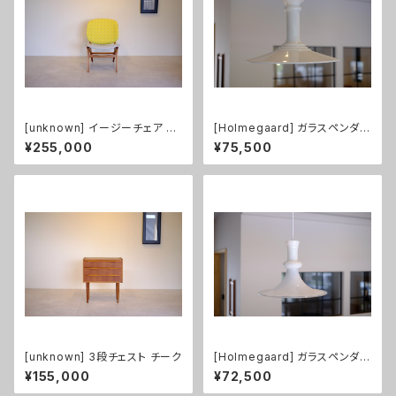
[unknown] イージーチェア チ
[Holmegaard] ガラスペンダン
ーク（張替え済み）
トライト Mythos XL size
¥255,000
¥75,500
[unknown] 3段チェスト チーク
[Holmegaard] ガラスペンダン
トライト Etude1
¥155,000
¥72,500