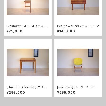
[unknown] スモールチェスト
[unknown] 2段チェスト チーク
チーク
¥75,000
¥145,000
[Henning Kjaernulf] エクス
[unknown] イージーチェア チ
テンション付ダイニングテーブル
ーク（張替え済み）
¥295,000
¥255,000
チーク