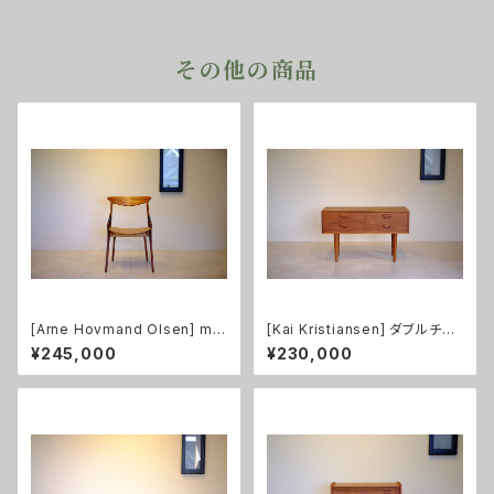
その他の商品
[Arne Hovmand Olsen] mo
[Kai Kristiansen] ダブルチェ
del.17 ダイニングチェア
スト チーク
¥245,000
¥230,000