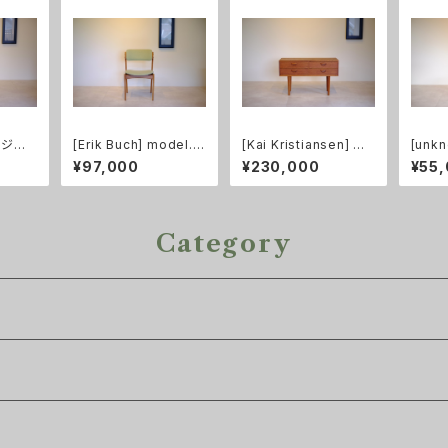
イージー
[Erik Buch] model.4
[Kai Kristiansen] ダ
[unk
張替え済
9 ダイニングチェア
ブルチェスト チーク
ブル 
¥97,000
¥230,000
¥55
Category