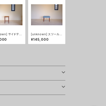
nown] サイドテー
[unknown] スツール
チーク
チーク（張替え済み）
,000
¥145,000