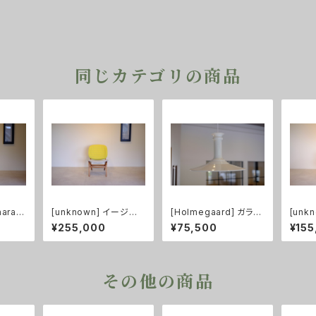
同じカテゴリの商品
aara]
[unknown] イージー
[Holmegaard] ガラス
[unk
6S ナ
チェア チーク（張替え済
ペンダントライト Myth
ト チ
¥255,000
¥75,500
¥155
み）
os XL size
その他の商品