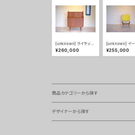
[unknown] ライティン
[unknown] 
グビューロー チーク
チェア チーク（
¥260,000
¥255,000
み）
商品カテゴリーから探す
チェア・スツール
デザイナーから探す
スツール
ソファ
Arne Hovmand Olsen