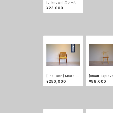
[unknown] スツール
（スウェーデン製）
¥23,000
[Erik Buch] Model 6
[Ilmari Tapiov
7 Captain's Chair ア
ファネットチェア 
¥250,000
¥88,000
ームチェア（張替え済
チュラル
み）