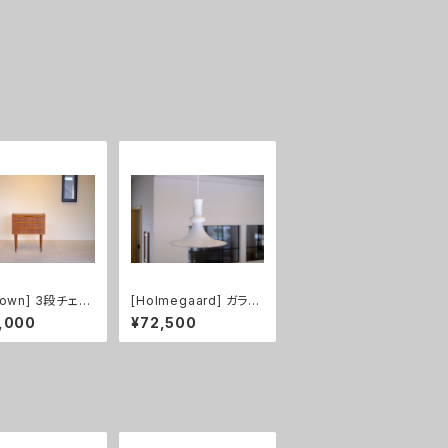
nown] 3段チェス
[Holmegaard] ガラス
ーク
ペンダントライト Etude
,000
¥72,500
1