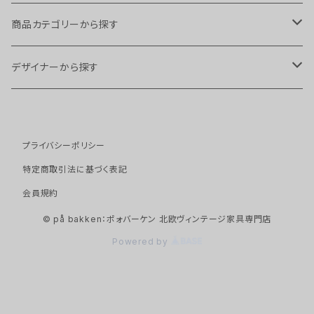
商品カテゴリーから探す
チェア・スツール
デザイナーから探す
スツール
ソファ
Arne Hovmand Olsen
プライバシーポリシー
ダイニングチェア
１シーター
テーブル・デスク
Arne Vodder
特定商取引法に基づく表記
アームチェア
２シーター
サイドテーブル
会員規約
キャビネット・ストレージ
Borge Mogensen
© på bakken：ポォバーケン 北欧ヴィンテージ家具専門店
イージーチェア
３シーター
ネストテーブル
キャビネット
ベッド
Erik Buch
Powered by
デイベッド
ダイニングテーブル
シェルフ
その他家具
Erling Torvits
デスク