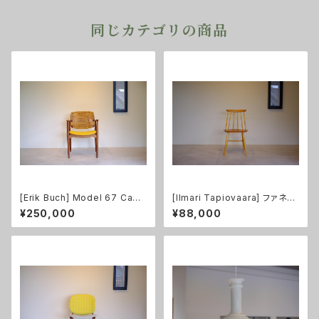
同じカテゴリの商品
[Erik Buch] Model 67 Capt
[Ilmari Tapiovaara] ファネッ
ain's Chair アームチェア（張替
トチェア 6S ナチュラル
¥250,000
¥88,000
え済み）