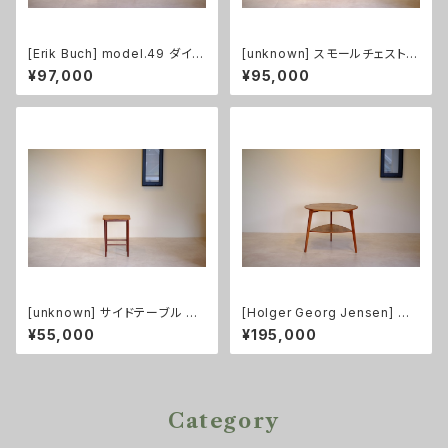
[Erik Buch] model.49 ダイニ
[unknown] スモールチェスト
ングチェア
チーク
¥97,000
¥95,000
[unknown] サイドテーブル チ
[Holger Georg Jensen] コ
ーク
ーヒーテーブル 大 チーク
¥55,000
¥195,000
Category