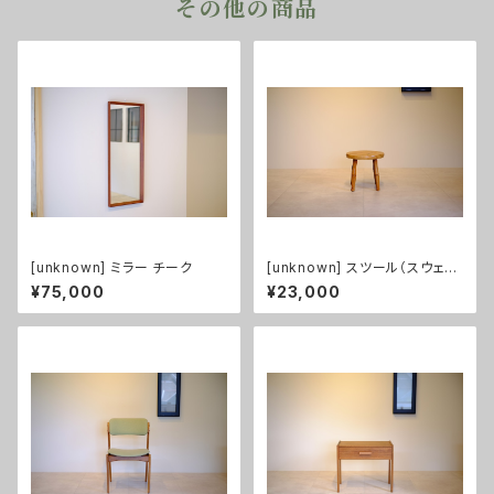
その他の商品
[unknown] ミラー チーク
[unknown] スツール（スウェー
デン製）
¥75,000
¥23,000