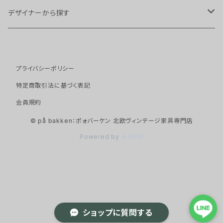
チェア・スツール
デザイナーから探す
スツール
ソファ
Arne Hovmand Olsen
プライバシーポリシー
ダイニングチェア
１シーター
テーブル・デスク
Arne Vodder
特定商取引法に基づく表記
アームチェア
２シーター
サイドテーブル
会員規約
キャビネット・ストレージ
Borge Mogensen
© på bakken：ポォバーケン 北欧ヴィンテージ家具専門店
イージーチェア
３シーター
ネストテーブル
キャビネット
ベッド
Erik Buch
Powered by
デイベッド
ダイニングテーブル
シェルフ
その他家具
Erling Torvits
デスク
チェスト
コートハンガー
照明
Hans J Wegner
ショップに質問する
ビューロー