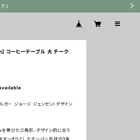
うぞ♪
nsen] コーヒーテーブル 大 チーク
available
en（ホルガー ジョージ ジェンセン）デザイン
を帯びた三角形、デザイン的に合う
をすっきりとしたテーパー形状の3本