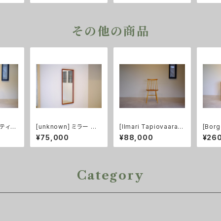
その他の商品
イティン
[unknown] ミラー チ
[Ilmari Tapiovaara]
[Bor
ーク
ーク
ファネットチェア 6S ナ
キャビ
¥75,000
¥88,000
¥26
チュラル
ーク
Category