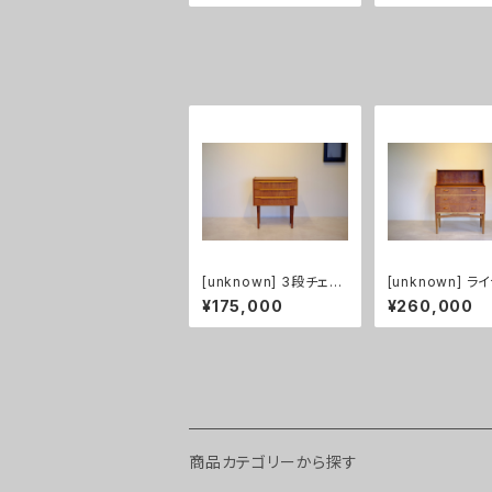
[unknown] 3段チェス
[unknown] ラ
ト チーク
グビューロー チ
¥175,000
¥260,000
商品カテゴリーから探す