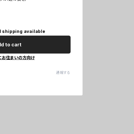
l shipping available
d to cart
にお住まいの方向け
通報する