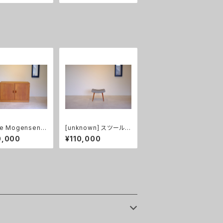
ge Mogensen]
[unknown] スツール
ネット チーク&オ
チーク（張替え済み）
0,000
¥110,000