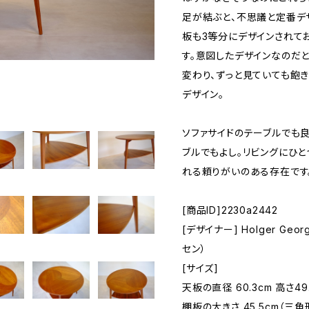
足が結ぶと、不思議と定番デ
板も3等分にデザインされて
す。意図したデザインなのだ
変わり、ずっと見ていても飽
デザイン。
ソファサイドのテーブルでも
ブルでもよし。リビングにひ
れる頼りがいのある存在です
[商品ID]2230a2442
[デザイナー] Holger Geo
セン）
[サイズ]
天板の直径 60.3cm 高さ49
棚板の大きさ 45.5cm（三