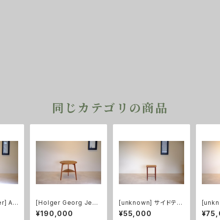
同じカテゴリの商品
r] AT
[Holger Georg Jens
[unknown] サイドテー
[unk
ル オー
en] コーヒーテーブル
ブル チーク
ェスト
¥190,000
¥55,000
¥75
小 チーク