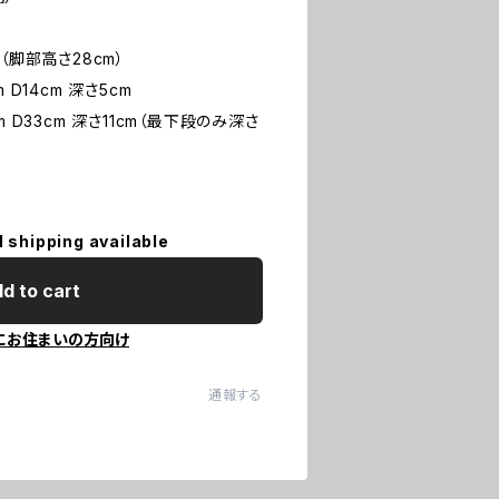
cm（脚部高さ28cm）
D14cm 深さ5cm
 D33cm 深さ11cm（最下段のみ深さ
l shipping available
d to cart
にお住まいの方向け
通報する