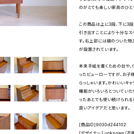
のがとても楽しい家具のひと
この商品は上に3段、下に3
引き出すことにより十分なス
す。右上部には鏡のついた物
が設置されています。
本来手紙を書くための台や、
ったビューローですが、お子
らっしゃいます。かわいいキ
機能がいろいろとついていた
ったあとでも使い続けられる
良いアイデアだと思います。
[商品ID]9030d244102
[デザイナー] unknown（不