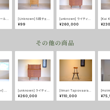
スモールチ
[Unknown] 5段チェス
[unknown] ライティン
[Kai 
ト オーク
グビューロー チーク
ブルチ
¥99
¥260,000
¥23
その他の商品
r] RY
[unknown] ライティン
[Ilmari Tapiovaara]
[Hol
キングシ
グビューロー チーク
ピルッカチェア Laukaa
ペンダ
¥260,000
¥110,000
¥75
n Puu
os XL