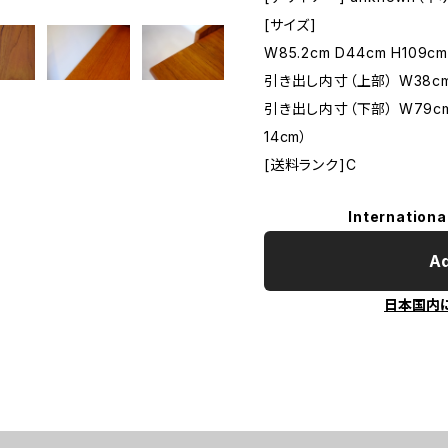
[サイズ]
W85.2cm D44cm H109
引き出し内寸（上部） W38cm 
引き出し内寸（下部） W79cm
14cm）
[送料ランク]C
Internationa
Ad
日本国内