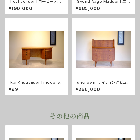
[Poul Jensen] コーヒーテー
[Svend Aage Madsen] エク
ブル チーク
ステンション付ラウンドダイニン
¥190,000
¥685,000
グテーブル チーク
[Kai Kristiansen] model.54
[unknown] ライティングビュー
キドニーデスク チーク
ロー チーク
¥99
¥260,000
その他の商品