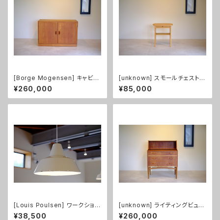
[Borge Mogensen] キャビネ
[unknown] スモールチェスト
ット チーク&オーク
オーク
¥260,000
¥85,000
[Louis Poulsen] ワークショッ
[unknown] ライティングビュー
プランプ ホワイト
ロー チーク
¥38,500
¥260,000