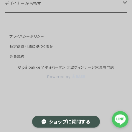
チェア・スツール
デザイナーから探す
スツール
ソファ
Arne Hovmand Olsen
プライバシーポリシー
ダイニングチェア
１シーター
テーブル・デスク
Arne Vodder
特定商取引法に基づく表記
アームチェア
２シーター
サイドテーブル
会員規約
キャビネット・ストレージ
Borge Mogensen
© på bakken：ポォバーケン 北欧ヴィンテージ家具専門店
イージーチェア
３シーター
ネストテーブル
キャビネット
ベッド
Erik Buch
Powered by
デイベッド
ダイニングテーブル
シェルフ
その他家具
Erling Torvits
デスク
チェスト
コートハンガー
照明
Hans J Wegner
ショップに質問する
ビューロー
ペンダントライト
ミラー
Henning Kjaernulf